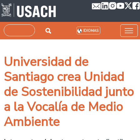
Pasar al contenido principal
Buscar
IDIOMAS
Universidad de
Santiago crea Unidad
de Sostenibilidad junto
a la Vocalía de Medio
Ambiente