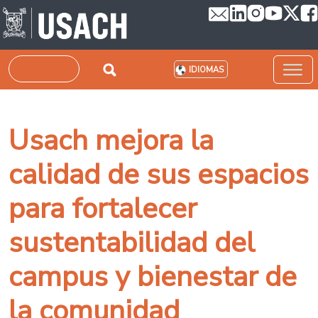
Pasar al contenido principal
Buscar
IDIOMAS
Usach mejora la
calidad de sus espacios
para fortalecer
sustentabilidad del
campus y bienestar de
la comunidad