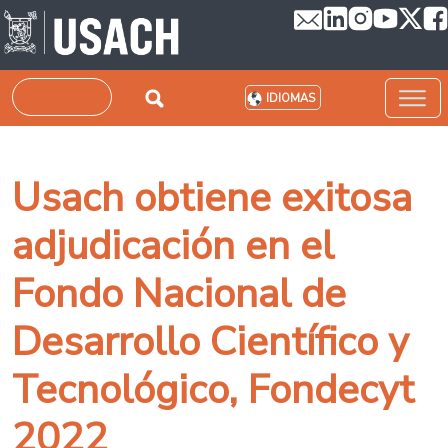
Pasar al contenido principal
Buscar
IDIOMAS
Usach obtiene exitosa
adjudicación en el
Fondo Nacional de
Desarrollo Científico y
Tecnológico, Fondecyt
2022