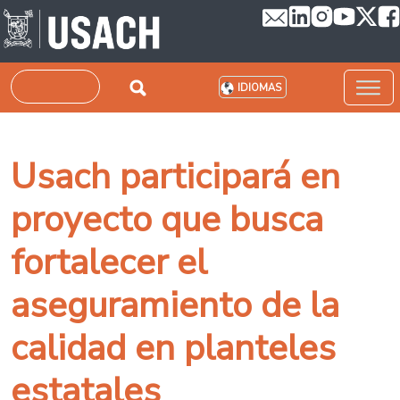
Pasar al contenido principal
Buscar
IDIOMAS
Usach participará en
proyecto que busca
fortalecer el
aseguramiento de la
calidad en planteles
estatales