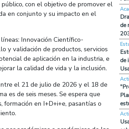
 público, con el objetivo de promover el
Aca
ada en conjunto y su impacto en el
Dra
de 
20
íneas: Innovación Científico-
Est
lo y validación de productos, servicios
Est
tencial de aplicación en la industria, e
de 
orar la calidad de vida y la inclusión.
Us
Act
tre el 21 de julio de 2026 y el 18 de
"Pr
ma es de seis meses. Se espera que
Pla
, formación en I+D+i+e, pasantías o
est
iento.
Act
Usa