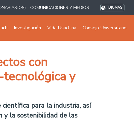
ONARIAS(OS)
COMUNICACIONES Y MEDIOS
IDIOMAS
sach
Investigación
Vida Usachina
Consejo Universitario
ectos con
-tecnológica y
entífica para la industria, así
n y la sostenibilidad de las