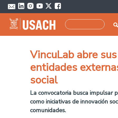
Pasar al contenido principal
Buscar
VincuLab abre sus
entidades externas
social
La convocatoria busca impulsar pr
como iniciativas de innovación soc
comunidades.