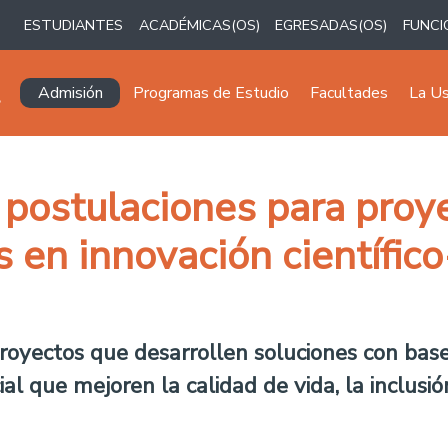
ESTUDIANTES
ACADÉMICAS(OS)
EGRESADAS(OS)
FUNCI
Navegación principal
Admisión
Programas de Estudio
Facultades
La U
 postulaciones para proy
 en innovación científico
oyectos que desarrollen soluciones con base ci
ial que mejoren la calidad de vida, la inclusió