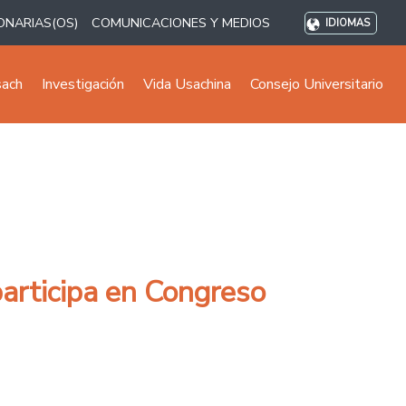
ONARIAS(OS)
COMUNICACIONES Y MEDIOS
IDIOMAS
sach
Investigación
Vida Usachina
Consejo Universitario
articipa en Congreso