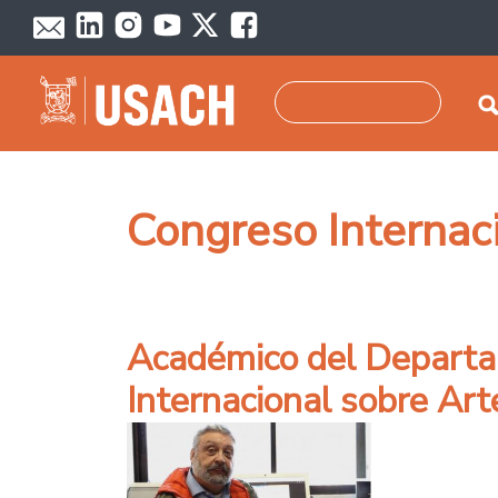
Pasar al contenido principal
Buscar
Congreso Internac
Académico del Departam
Internacional sobre Art