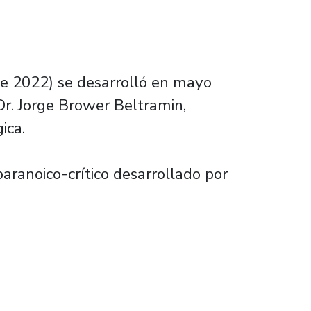
vae 2022) se desarrolló en mayo
Dr. Jorge Brower Beltramin,
ica.
aranoico-crítico desarrollado por
 en Congreso Internacional sobre Arte y Ed