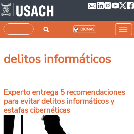
Pasar al contenido principal
Buscar
IDIOMAS
delitos informáticos
Experto entrega 5 recomendaciones
para evitar delitos informáticos y
estafas cibernéticas