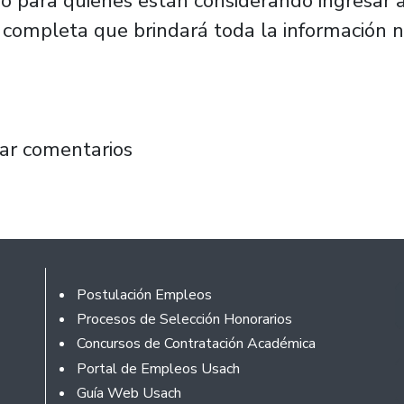
o para quienes están considerando ingresar a
al completa que brindará toda la información 
Encuentro de Alternativas de Ingreso: los cu
ar comentarios
Footer
Postulación Empleos
Procesos de Selección Honorarios
Concursos de Contratación Académica
Portal de Empleos Usach
Guía Web Usach