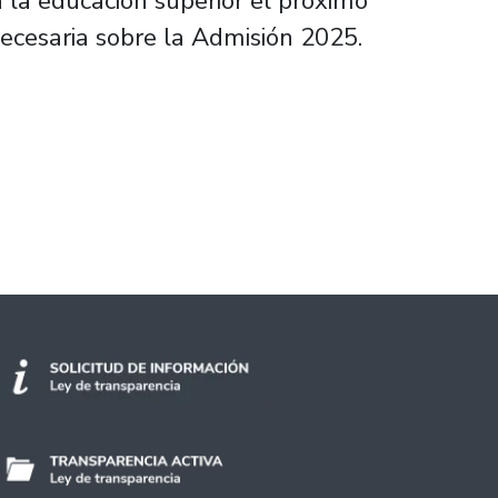
 la educación superior el próximo
necesaria sobre la Admisión 2025.
pos que van más allá del puntaje PAES