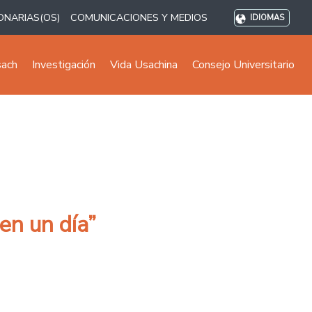
ONARIAS(OS)
COMUNICACIONES Y MEDIOS
IDIOMAS
sach
Investigación
Vida Usachina
Consejo Universitario
en un día”