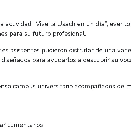
a actividad “
Vive la Usach en un día”
, evento
es para su futuro profesional.
enes asistentes pudieron disfrutar de una var
 diseñados para ayudarlos a descubrir su voc
enso campus universitario acompañados de m
 de estudiantes recibe “Vive la Usach en un d
ar comentarios