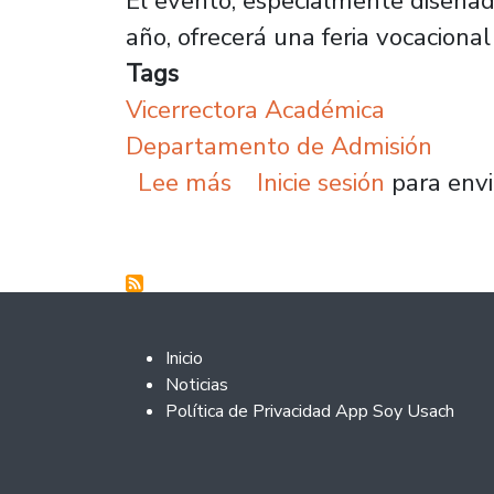
El evento, especialmente diseñad
año, ofrecerá una feria vocacion
Tags
Vicerrectora Académica
Departamento de Admisión
sobre Plantel lanza el 
Lee más
Inicie sesión
para envi
Footer 2
Inicio
Noticias
Política de Privacidad App Soy Usach