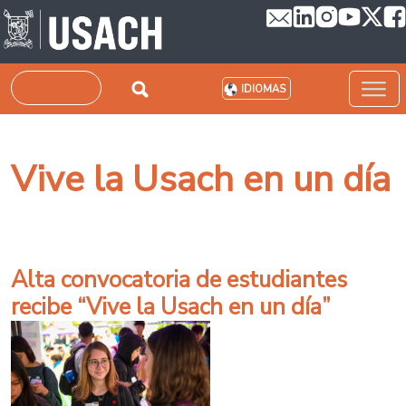
Pasar al contenido principal
Buscar
IDIOMAS
Vive la Usach en un día
Alta convocatoria de estudiantes
recibe “Vive la Usach en un día”