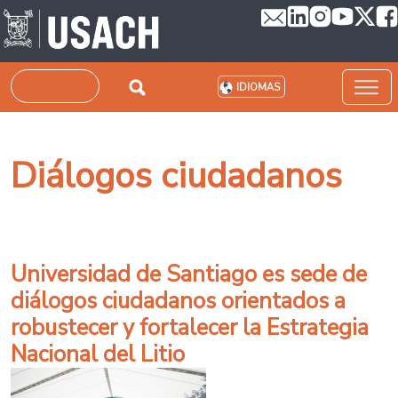
Pasar al contenido principal
Buscar
IDIOMAS
Diálogos ciudadanos
Universidad de Santiago es sede de
diálogos ciudadanos orientados a
robustecer y fortalecer la Estrategia
Nacional del Litio