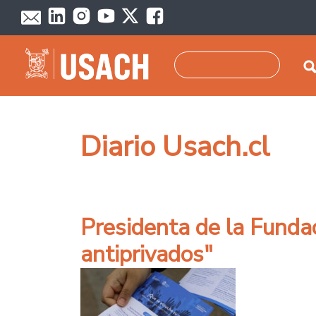
Pasar al contenido principal
Buscar
Diario Usach.cl
Presidenta de la Funda
antiprivados"