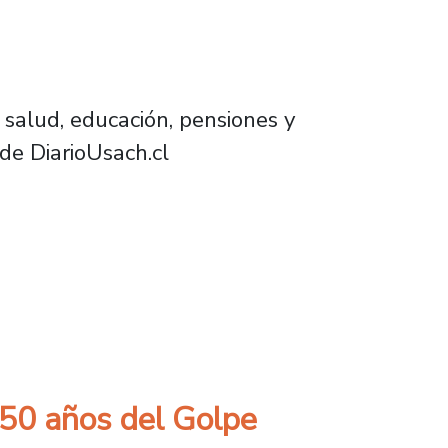
n salud, educación, pensiones y
de DiarioUsach.cl
"no es una cosa antiprivados"
 50 años del Golpe