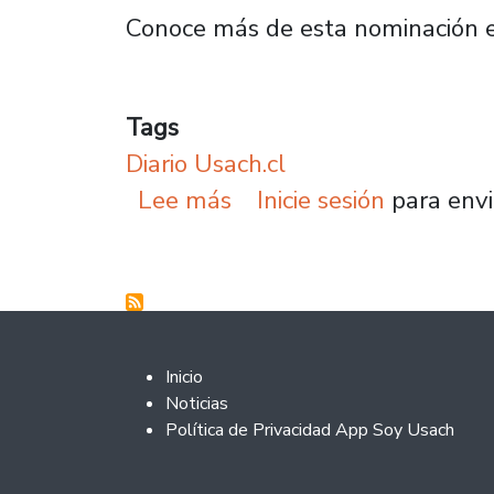
Conoce más de esta nominación en
Tags
Diario Usach.cl
sobre Programa de STGO
Lee más
Inicie sesión
para envi
Footer 2
Inicio
Noticias
Política de Privacidad App Soy Usach