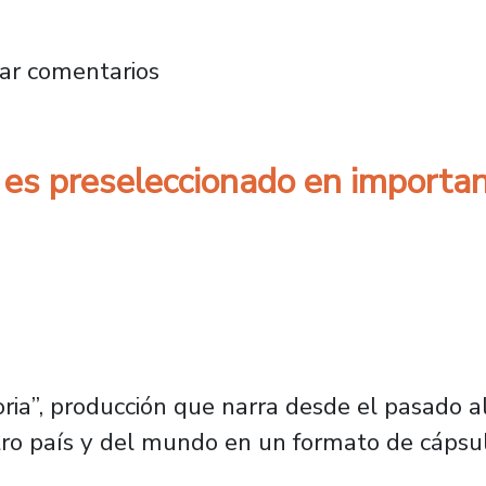
enta sitio web conmemorativo de los 50 años
ar comentarios
s preseleccionado en important
oria”, producción que narra desde el pasado 
tro país y del mundo en un formato de cápsul