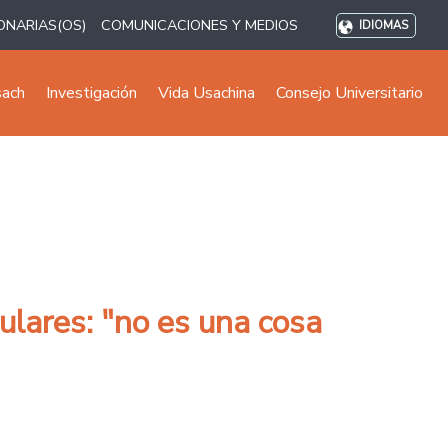
ONARIAS(OS)
COMUNICACIONES Y MEDIOS
IDIOMAS
sach
Investigación
Vida Usachina
Consejo Universitario
ulares: "no es una cosa