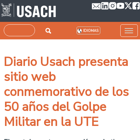
Pasar al contenido principal
Buscar
IDIOMAS
Diario Usach presenta
sitio web
conmemorativo de los
50 años del Golpe
Militar en la UTE