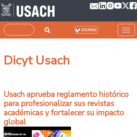
Pasar al contenido principal
Buscar
IDIOMAS
Dicyt Usach
Usach aprueba reglamento histórico
para profesionalizar sus revistas
académicas y fortalecer su impacto
global