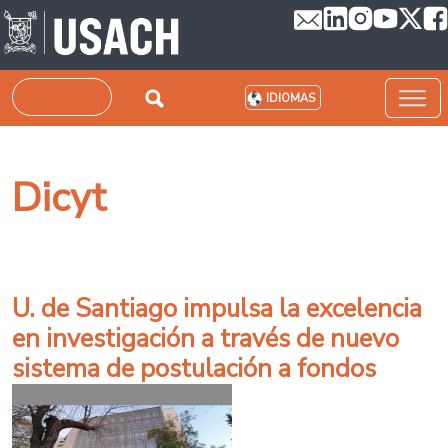
Pasar al contenido principal
Buscar
IDIOMAS
Dicyt
U. de Santiago impulsa la excelencia
en investigación a través de nuevo
sistema de postulación a fondos