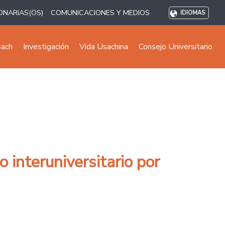
ONARIAS(OS)
COMUNICACIONES Y MEDIOS
IDIOMAS
sach
Investigación
Vida Usachina
Consejo Universitario
 interuniversitario por