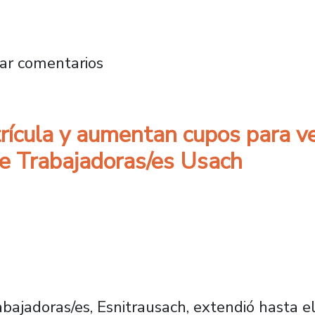
eso de matrículas a la Educación Superior: U
ar comentarios
rícula y aumentan cupos para ve
de Trabajadoras/es Usach
abajadoras/es, Esnitrausach, extendió hasta 