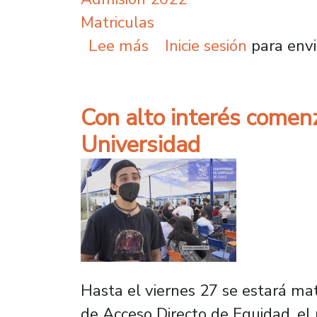
Matriculas
sobre Con un positivo b
Lee más
Inicie sesión
para envi
Con alto interés comenz
Universidad
Hasta el viernes 27 se estará ma
de Acceso Directo de Equidad, el 