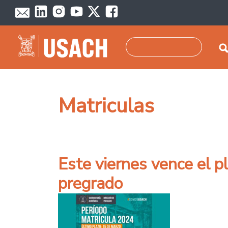
Pasar al contenido principal
Buscar
Matriculas
Este viernes vence el p
pregrado