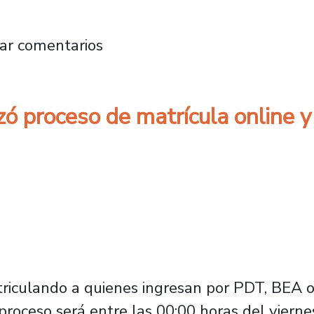
alance concluyó la primera etapa del Proces
ar comentarios
ó proceso de matrícula online y
triculando a quienes ingresan por PDT, BEA o
proceso será entre las 00:00 horas del viern