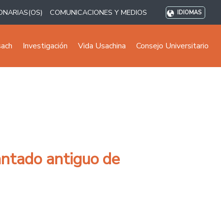
ONARIAS(OS)
COMUNICACIONES Y MEDIOS
IDIOMAS
sach
Investigación
Vida Usachina
Consejo Universitario
iantado antiguo de