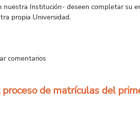
 en nuestra Institución- deseen completar su 
tra propia Universidad.
de matrícula y aumentan cupos para versión 
ar comentarios
l proceso de matrículas del pri