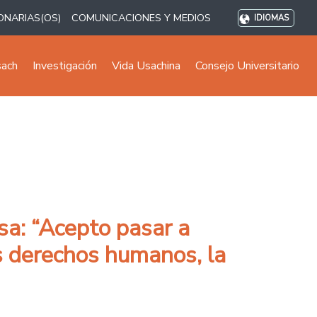
ONARIAS(OS)
COMUNICACIONES Y MEDIOS
IDIOMAS
sach
Investigación
Vida Usachina
Consejo Universitario
sa: “Acepto pasar a
s derechos humanos, la