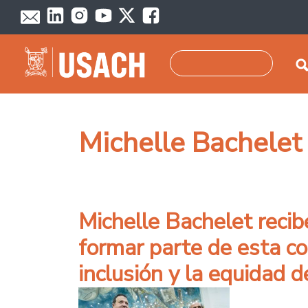
Pasar al contenido principal
Buscar
Michelle Bachelet
Michelle Bachelet reci
formar parte de esta c
inclusión y la equidad 