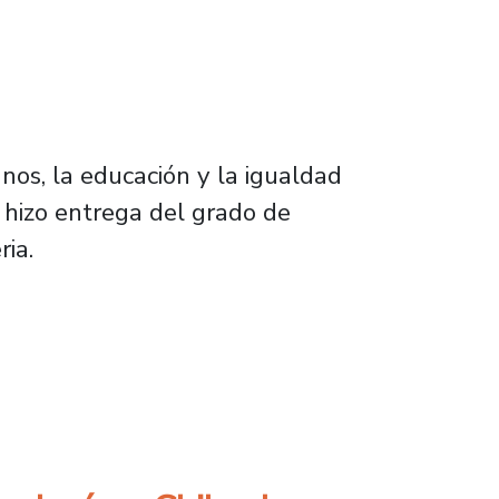
anos, la educación y la igualdad
 hizo entrega del grado de
ia.
epto pasar a formar parte de esta comunidad