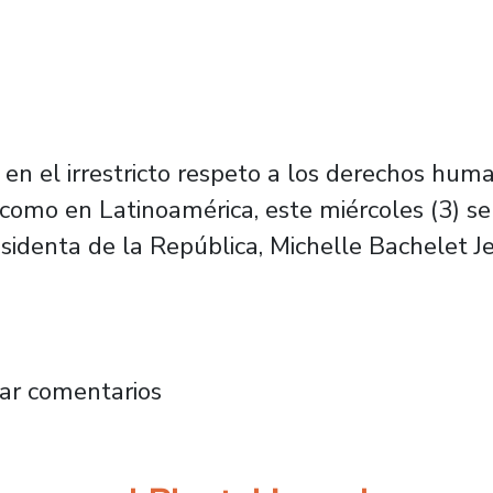
 en el irrestricto respeto a los derechos hum
 como en Latinoamérica, este miércoles (3) se
identa de la República, Michelle Bachelet Jer
 recibe grado de Doctora Honoris Causa: “Ac
ar comentarios