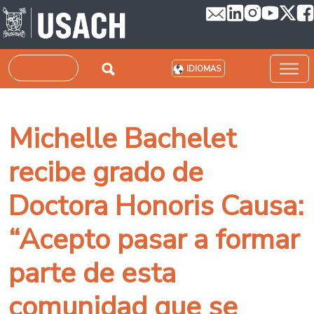
Pasar al contenido principal
Buscar
IDIOMAS
Michelle Bachelet
recibe grado de
Doctora Honoris Causa:
“Acepto pasar a formar
parte de esta
comunidad que se