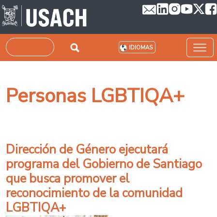
Pasar al contenido principal
Buscar
IDIOMAS
Personas LGBTIQA+
Dirección de Género ejecutará
programa del Gobierno de Santiago
que busca promover el
reconocimiento de la comunidad
LGBTIQA+