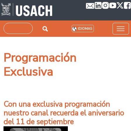
Pasar al contenido principal
Buscar
IDIOMAS
Programación
Exclusiva
Con una exclusiva programación
nuestro canal recuerda el aniversario
del 11 de septiembre