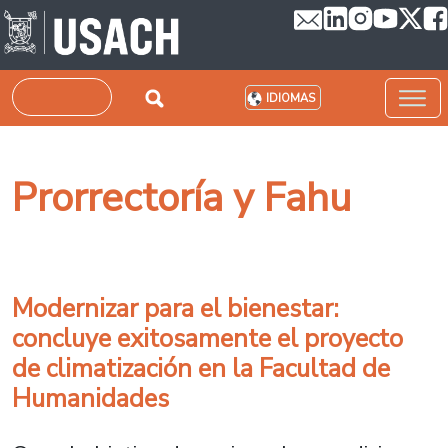
Pasar al contenido principal
Buscar
IDIOMAS
Prorrectoría y Fahu
Modernizar para el bienestar:
concluye exitosamente el proyecto
de climatización en la Facultad de
Humanidades