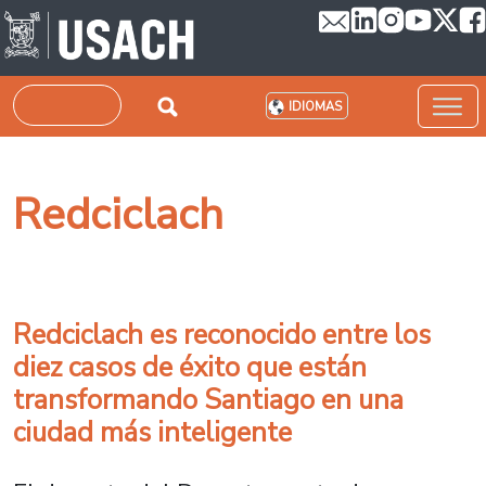
Pasar al contenido principal
Buscar
IDIOMAS
Redciclach
Redciclach es reconocido entre los
diez casos de éxito que están
transformando Santiago en una
ciudad más inteligente