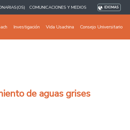
ONARIAS(OS)
COMUNICACIONES Y MEDIOS
IDIOMAS
sach
Investigación
Vida Usachina
Consejo Universitario
miento de aguas grises