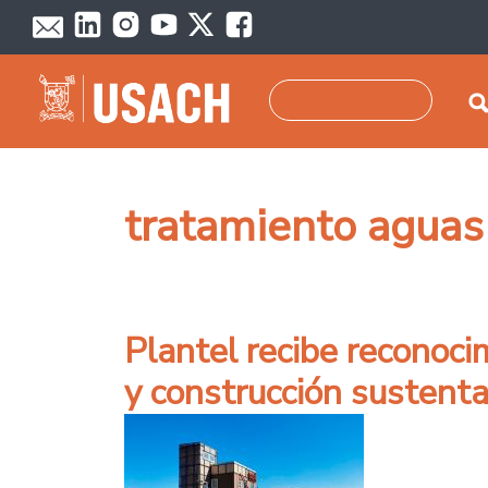
Pasar al contenido principal
Buscar
tratamiento aguas
Plantel recibe reconoci
y construcción sustent