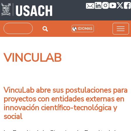
Pasar al contenido principal
Buscar
IDIOMAS
VINCULAB
VincuLab abre sus postulaciones para
proyectos con entidades externas en
innovación científico-tecnológica y
social