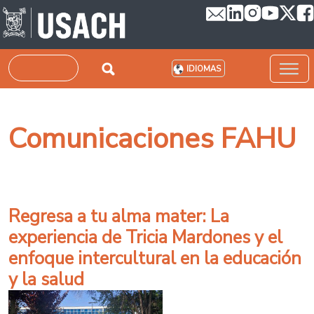
Pasar al contenido principal
Buscar
IDIOMAS
Comunicaciones FAHU
Regresa a tu alma mater: La
experiencia de Tricia Mardones y el
enfoque intercultural en la educación
y la salud