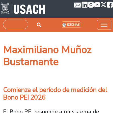
Pasar al contenido principal
Buscar
IDIOMAS
Maximiliano Muñoz
Bustamante
Comienza el período de medición del
Bono PEI 2026
El Bono PEI responde a un sistema de