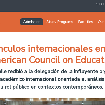
STU
Navegación principal
Admission
Study Programs
Faculties
Our 
nculos internacionales e
erican Council on Educat
le recibió a la delegación de la influyente o
académico internacional orientada al análisis
 su rol público en contextos contemporáneos.