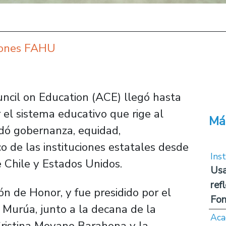
iones FAHU
ncil on Education (ACE) llegó hasta
 el sistema educativo que rige al
Má
dó gobernanza, equidad,
ico de las instituciones estatales desde
Inst
 Chile y Estados Unidos.
Usa
ref
ón de Honor, y fue presidido por el
Fon
g Murúa, junto a la decana de la
Aca
ristina Moyano Barahona y la