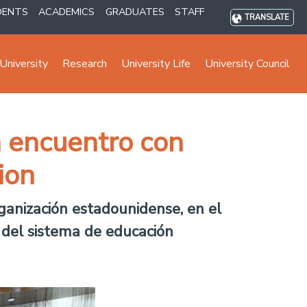
DENTS
ACADEMICS
GRADUATES
STAFF
TRANSLATE
University
Research
University Life
University Council
n encuentro con
ion
rganización estadounidense, en el
 del sistema de educación