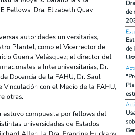
Dra
E Fellows, Dra. Elizabeth Quay
de 
20
Est
ersas autoridades universitarias,
Est
ro Plantel, como el Vicerrector de
de 
icio Guerra Velásquez; el director del
Us
acionales e Interuniversitarias, Dr.
Act
 de Docencia de la FAHU, Dr. Saúl
"Pr
Pla
de Vinculación con el Medio de la FAHU,
est
e otras.
Act
Usa
ra estuvo compuesta por fellows del
sob
stintas universidades de Estados
Ge
 Richard Allen, la Dra. Francine Huckaby,