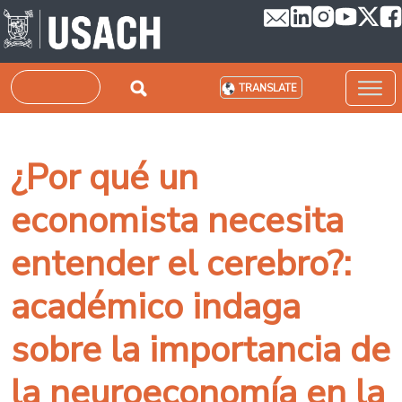
Skip to main content
Search
TRANSLATE
¿Por qué un
economista necesita
entender el cerebro?:
académico indaga
sobre la importancia de
la neuroeconomía en la