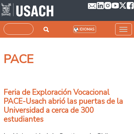
Pasar al contenido principal
Buscar
IDIOMAS
PACE
Feria de Exploración Vocacional
PACE-Usach abrió las puertas de la
Universidad a cerca de 300
estudiantes