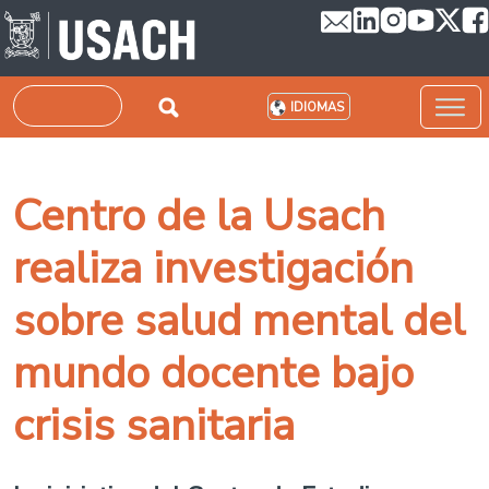
Pasar al contenido principal
Buscar
IDIOMAS
Centro de la Usach
realiza investigación
sobre salud mental del
mundo docente bajo
crisis sanitaria