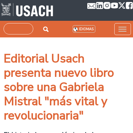
Pasar al contenido principal
Buscar
IDIOMAS
Editorial Usach
presenta nuevo libro
sobre una Gabriela
Mistral "más vital y
revolucionaria"