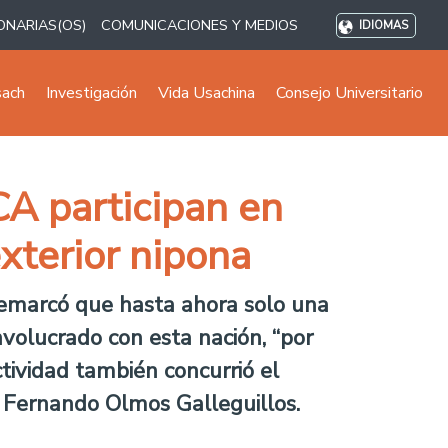
ONARIAS(OS)
COMUNICACIONES Y MEDIOS
IDIOMAS
sach
Investigación
Vida Usachina
Consejo Universitario
CA participan en
exterior nipona
, remarcó que hasta ahora solo una
nvolucrado con esta nación, “por
tividad también concurrió el
, Fernando Olmos Galleguillos.