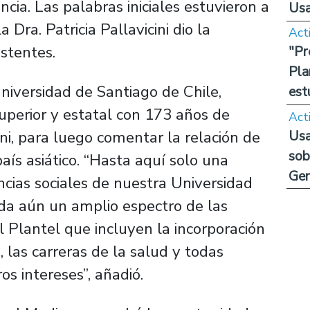
cia. Las palabras iniciales estuvieron a
Us
 Dra. Patricia Pallavicini dio la
Act
istentes.
"Pr
Pla
niversidad de Santiago de Chile,
est
superior y estatal con 173 años de
Act
Usa
cini, para luego comentar la relación de
sob
aís asiático. “Hasta aquí solo una
Ge
ncias sociales de nuestra Universidad
da aún un amplio espectro de las
 Plantel que incluyen la incorporación
s, las carreras de la salud y todas
s intereses”, añadió.