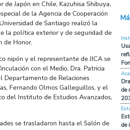
r de Japón en Chile, Kazuhisa Shibuya,
 especial de la Agencia de Cooperación
Má
 Universidad de Santiago realizó la
e la política exterior y de seguridad de
Inst
n de Honor.
Usa
ref
ico nipón y el representante de JICA se
Fon
inculación con el Medio, Dra. Patricia
Aca
 del Departamento de Relaciones
Dra
ias, Fernando Olmos Galleguillos, y el
de 
co del Instituto de Estudios Avanzados,
20
Est
Est
dades se trasladaron hasta el Salón de
de 