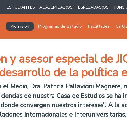
ESTUDIANTES
ACADÉMICAS(OS)
EGRESADAS(OS)
FUNCI
Navegación principal
Admisión
Programas de Estudio
Facultades
La U
 y asesor especial de JI
esarrollo de la política 
n el Medio, Dra. Patricia Pallavicini Magnere
ciencias de nuestra Casa de Estudios se ha i
donde convergen nuestros intereses”. A la ac
ciones Internacionales e Interuniversitarias