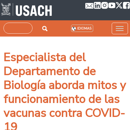
Pasar al contenido principal
Buscar
IDIOMAS
Especialista del
Departamento de
Biología aborda mitos y
funcionamiento de las
vacunas contra COVID-
19