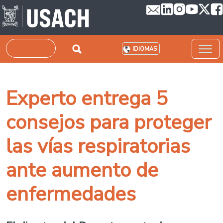
Pasar al contenido principal
Buscar
IDIOMAS
Experto entrega 5
consejos para proteger
las vías respiratorias
ante aumento de
enfermedades