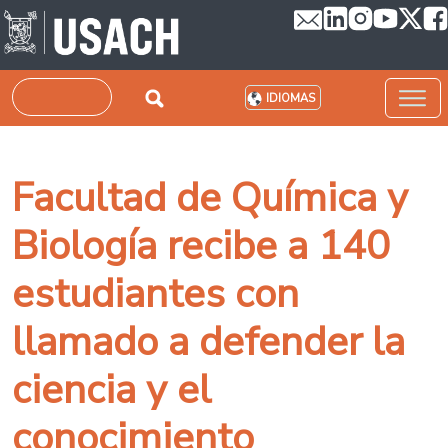
Pasar al contenido principal
Buscar
IDIOMAS
Facultad de Química y
Biología recibe a 140
estudiantes con
llamado a defender la
ciencia y el
conocimiento