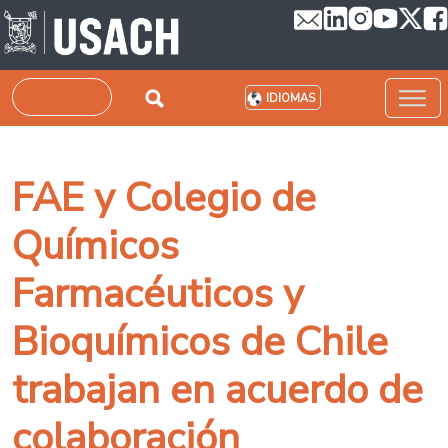
Pasar al contenido principal
Buscar
IDIOMAS
FAE y Colegio de
Químicos
Farmacéuticos y
Bioquímicos de Chile
trabajan en acuerdo de
colaboración