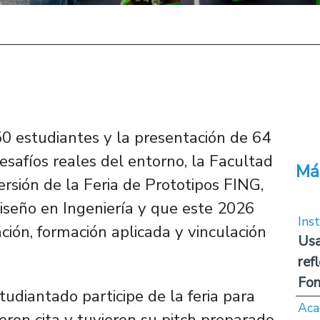
50 estudiantes y la presentación de 64
esafíos reales del entorno, la Facultad
Má
ersión de la Feria de Prototipos FING,
 Diseño en Ingeniería y que este 2026
Inst
ión, formación aplicada y vinculación
Usa
ref
Fon
studiantado participe de la feria para
Aca
ieron cita y tuvieron su pitch preparado