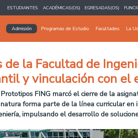
ESTUDIANTES
ACADÉMICAS(OS)
EGRESADAS(OS)
FUNCI
Navegación principal
Admisión
Programas de Estudio
Facultades
La U
s de la Facultad de Ingen
ntil y vinculación con el
 Prototipos FING marcó el cierre de la asigna
gnatura forma parte de la línea curricular e
geniería, impulsando el desarrollo de solucione