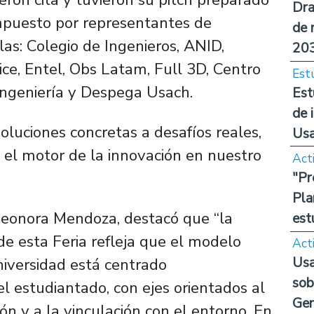
Dra
ompuesto por representantes de
de 
las: Colegio de Ingenieros, ANID,
20
ice, Entel, Obs Latam, Full 3D, Centro
Est
Ingeniería y Despega Usach.
Est
de 
luciones concretas a desafíos reales,
Us
 el motor de la innovación en nuestro
Act
"Pr
Pla
Leonora Mendoza, destacó que “la
est
 de esta Feria refleja que el modelo
Act
Usa
iversidad está centrado
sob
l estudiantado, con ejes orientados al
Ge
ión y a la vinculación con el entorno. En