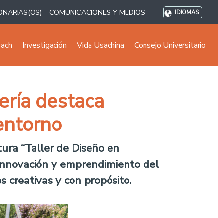
ONARIAS(OS)
COMUNICACIONES Y MEDIOS
IDIOMAS
sach
Investigación
Vida Usachina
Consejo Universitario
iería destaca
 entorno
tura “Taller de Diseño en
n innovación y emprendimiento del
s creativas y con propósito.