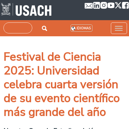
Pasar al contenido principal
Buscar
IDIOMAS
Festival de Ciencia
2025: Universidad
celebra cuarta versión
de su evento científico
más grande del año