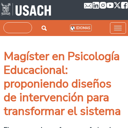
Pasar al contenido principal
Buscar
IDIOMAS
Magíster en Psicología
Educacional:
proponiendo diseños
de intervención para
transformar el sistema