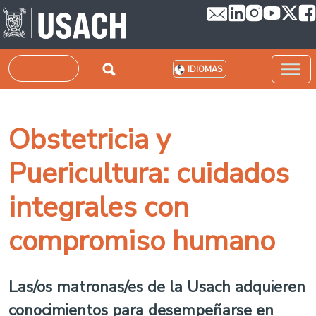
Pasar al contenido principal
Buscar
IDIOMAS
Obstetricia y
Puericultura: cuidados
integrales con
compromiso humano
Las/os matronas/es de la Usach adquieren
conocimientos para desempeñarse en