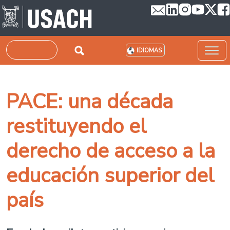
Pasar al contenido principal
Buscar
IDIOMAS
PACE: una década
restituyendo el
derecho de acceso a la
educación superior del
país