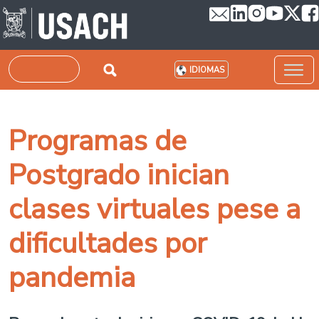
Pasar al contenido principal
Buscar
IDIOMAS
Programas de
Postgrado inician
clases virtuales pese a
dificultades por
pandemia