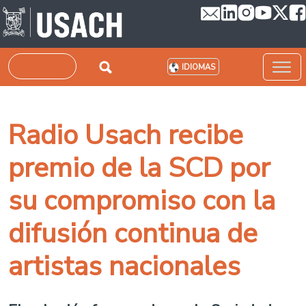
Pasar al contenido principal
Buscar
IDIOMAS
Radio Usach recibe
premio de la SCD por
su compromiso con la
difusión continua de
artistas nacionales