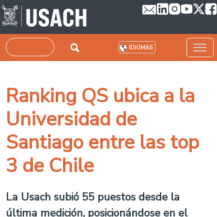
Pasar al contenido principal
Buscar
IDIOMAS
Ranking QS ubica a la
Universidad de
Santiago entre las top
3 de Chile
La Usach subió 55 puestos desde la
última medición, posicionándose en el