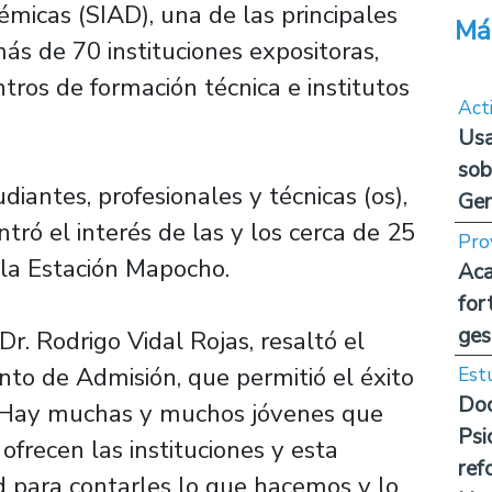
micas (SIAD), una de las principales
Má
más de 70 instituciones expositoras,
tros de formación técnica e institutos
Act
Usa
sob
antes, profesionales y técnicas (os),
Ge
tró el interés de las y los cerca de 25
Pro
a la Estación Mapocho.
Aca
for
ges
Dr. Rodrigo Vidal Rojas, resaltó el
nto de Admisión, que permitió el éxito
Est
Doc
a. “Hay muchas y muchos jóvenes que
Psi
ofrecen las instituciones y esta
ref
d para contarles lo que hacemos y lo