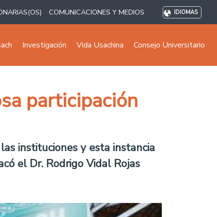
ONARIAS(OS)
COMUNICACIONES Y MEDIOS
IDIOMAS
sach
Investigación
Vida Usachina
Consejo Universitario
osa participación
s instituciones y esta instancia
có el Dr. Rodrigo Vidal Rojas