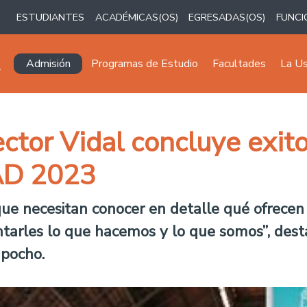
ESTUDIANTES
ACADÉMICAS(OS)
EGRESADAS(OS)
FUNCI
Navegación principal
Admisión
Programas de Estudio
Facultades
La U
ector Vidal concluye exit
IAD 2023
 necesitan conocer en detalle qué ofrecen la
tarles lo que hacemos y lo que somos”, desta
apocho.