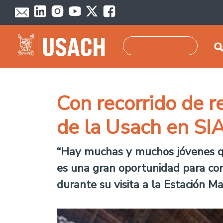
Pasar al contenido principal
Buscar
Con recorrido de r
de la Usach en S
“Hay muchas y muchos jóvenes que
es una gran oportunidad para con
durante su visita a la Estación M