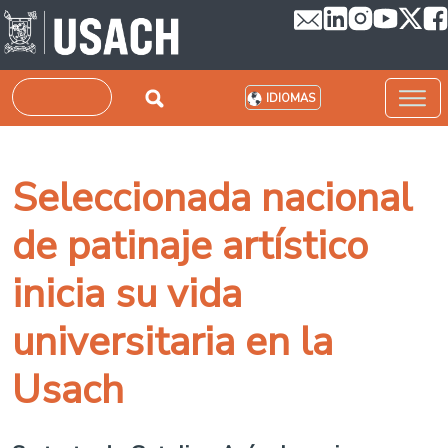
Pasar al contenido principal
Buscar
IDIOMAS
Seleccionada nacional
de patinaje artístico
inicia su vida
universitaria en la
Usach