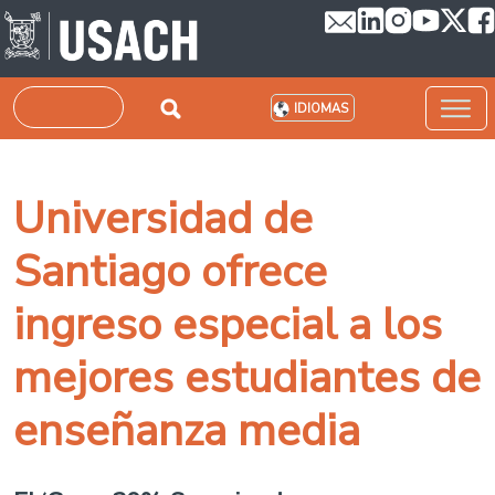
Pasar al contenido principal
Buscar
IDIOMAS
Universidad de
Santiago ofrece
ingreso especial a los
mejores estudiantes de
enseñanza media