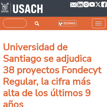
Pasar al contenido principal
Buscar
IDIOMAS
Universidad de
Santiago se adjudica
38 proyectos Fondecyt
Regular, la cifra más
alta de los últimos 9
años