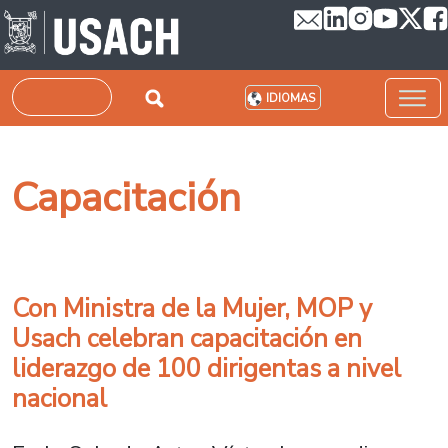
Pasar al contenido principal
Buscar
IDIOMAS
Capacitación
Con Ministra de la Mujer, MOP y
Usach celebran capacitación en
liderazgo de 100 dirigentas a nivel
nacional