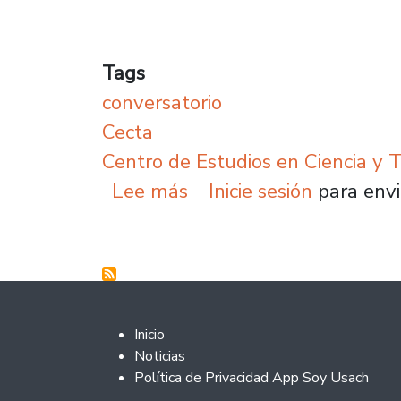
Tags
conversatorio
Cecta
Centro de Estudios en Ciencia y 
sobre Conversatorio Ce
Lee más
Inicie sesión
para envi
Footer 2
Inicio
Noticias
Política de Privacidad App Soy Usach