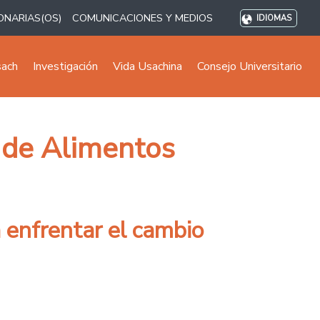
ONARIAS(OS)
COMUNICACIONES Y MEDIOS
IDIOMAS
sach
Investigación
Vida Usachina
Consejo Universitario
a de Alimentos
 enfrentar el cambio