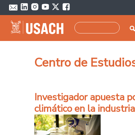
Pasar al contenido principal
Buscar
Centro de Estudio
Investigador apuesta po
climático en la industria