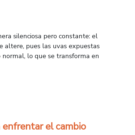
ra silenciosa pero constante: el
e altere, pues las uvas expuestas
 normal, lo que se transforma en
r el cambio climático en la industria del vin
 enfrentar el cambio