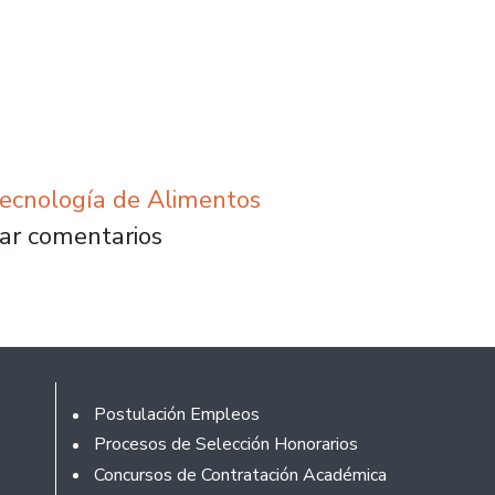
Tecnología de Alimentos
cta-Usach reflexionará este martes sobre i
ar comentarios
Footer
Postulación Empleos
Procesos de Selección Honorarios
Concursos de Contratación Académica