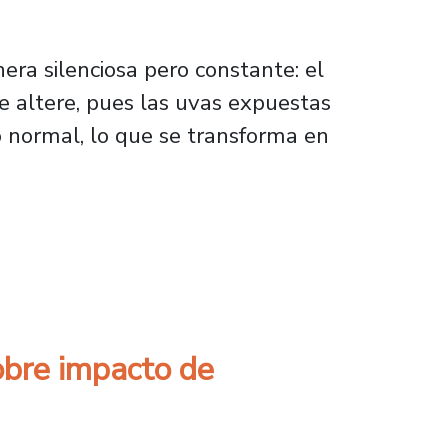
ra silenciosa pero constante: el
e altere, pues las uvas expuestas
 normal, lo que se transforma en
r el cambio climático en la industria del vin
obre impacto de